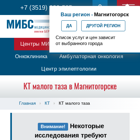
+7 (3519) 330-585
Ваш регион -
Магнитогорск
ДА
ДРУГОЙ РЕГИОН
Список услуг и цен зависит
от выбранного города
Центры МИБС
Протонная терапия
Онкоклиника
Амбулаторная онкология
Центр эпилептологии
КТ малого таза в Магнитогорске
Главная
КТ
КТ малого таза
Некоторые
Внимание!
исследования требуют