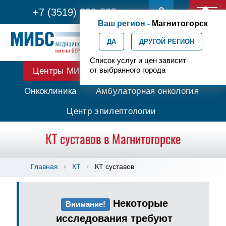
+7 (3519) 330-585
Ваш регион -
Магнитогорск
ДА
ДРУГОЙ РЕГИОН
Список услуг и цен зависит
от выбранного города
Центры МИБС
Протонная терапия
Онкоклиника
Амбулаторная онкология
Центр эпилептологии
КТ суставов в Магнитогорске
Главная
КТ
КТ суставов
Некоторые
Внимание!
исследования требуют